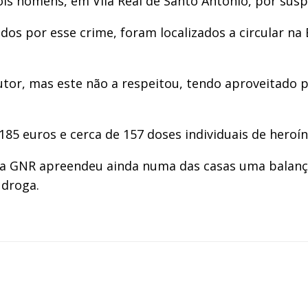
ois homens, em Vila Real de Santo António, por suspe
ados por esse crime, foram localizados a circular na 
r, mas este não a respeitou, tendo aproveitado par
85 euros e cerca de 157 doses individuais de heroín
a GNR apreendeu ainda numa das casas uma balança 
 droga.