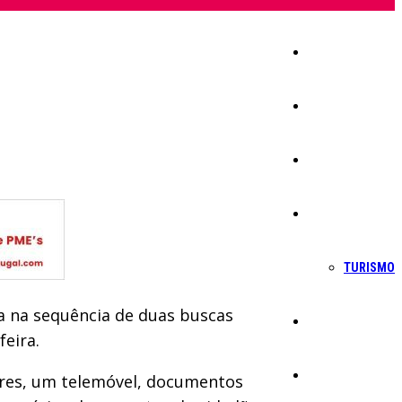
Início
Igreja
Sociedade
Economia
TURISMO
a na sequência de duas buscas
Política
feira.
Educação
res, um telemóvel, documentos