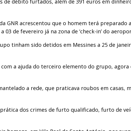
ões de débito furtados, além de 391 euros em dinhei
da GNR acrescentou que o homem terá preparado a 
 a 03 de fevereiro já na zona de ‘check-in’ do aeropo
po tinham sido detidos em Messines a 25 de janeir
 com a ajuda do terceiro elemento do grupo, agora 
mantelado a rede, que praticava roubos em casas, 
rática dos crimes de furto qualificado, furto de veí