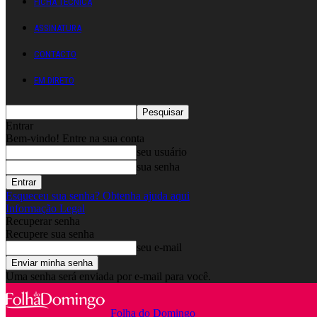
FICHA TÉCNICA
ASSINATURA
CONTACTO
EM DIRETO
Entrar
Bem-vindo! Entre na sua conta
seu usuário
sua senha
Esqueceu sua senha? Obtenha ajuda aqui
Informação Legal
Recuperar senha
Recupere sua senha
seu e-mail
Uma senha será enviada por e-mail para você.
Folha do Domingo