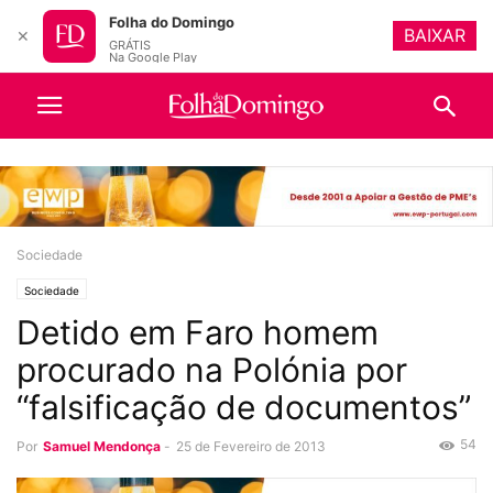
Folha do Domingo
BAIXAR
✕
GRÁTIS
Na Google Play
Sociedade
Sociedade
Detido em Faro homem
procurado na Polónia por
“falsificação de documentos”
54
Por
Samuel Mendonça
-
25 de Fevereiro de 2013