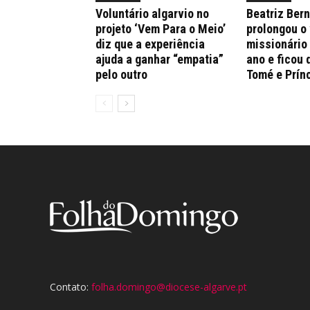
Voluntário algarvio no
Beatriz Ber
projeto ‘Vem Para o Meio’
prolongou o
diz que a experiência
missionário
ajuda a ganhar “empatia”
ano e ficou 
pelo outro
Tomé e Prín
Contato:
folha.domingo@diocese-algarve.pt