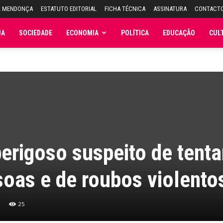
L MENDONÇA
ESTATUTO EDITORIAL
FICHA TÉCNICA
ASSINATURA
CONTACT
JA
SOCIEDADE
ECONOMIA
POLÍTICA
EDUCAÇÃO
CUL
rigoso suspeito de tenta
oas e de roubos violento
25