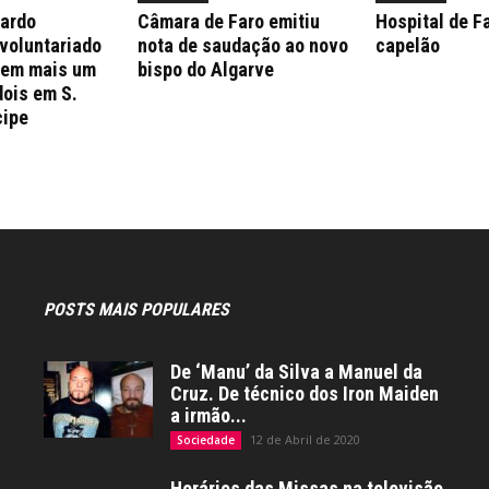
nardo
Câmara de Faro emitiu
Hospital de F
 voluntariado
nota de saudação ao novo
capelão
 em mais um
bispo do Algarve
dois em S.
cipe
POSTS MAIS POPULARES
De ‘Manu’ da Silva a Manuel da
Cruz. De técnico dos Iron Maiden
a irmão...
12 de Abril de 2020
Sociedade
Horários das Missas na televisão