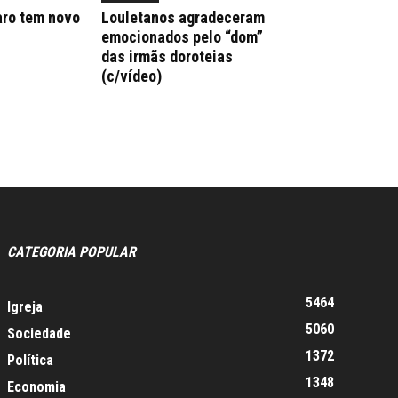
aro tem novo
Louletanos agradeceram
emocionados pelo “dom”
das irmãs doroteias
(c/vídeo)
CATEGORIA POPULAR
5464
Igreja
5060
Sociedade
1372
Política
1348
Economia