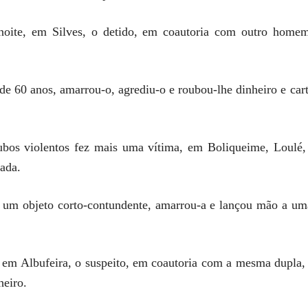
 noite, em Silves, o detido, em coautoria com outro hom
e 60 anos, amarrou-o, agrediu-o e roubou-lhe dinheiro e car
ubos violentos fez mais uma vítima, em Boliqueime, Loulé
rada.
m objeto corto-contundente, amarrou-a e lançou mão a uma 
o, em Albufeira, o suspeito, em coautoria com a mesma dupl
heiro.