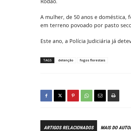
Ródão.
A mulher, de 50 anos e doméstica, f
em terreno povoado por pasto seco e
Este ano, a Polícia Judiciária já det
TAGS
detenção
fogos florestais
ARTIGOS RELACIONADOS
MAIS DO AUTO