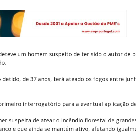
ão deteve um homem suspeito de ter sido o autor de 
do.
 detido, de 37 anos, terá ateado os fogos entre jun
rimeiro interrogatório para a eventual aplicação d
r suspeita de atear o incêndio florestal de grand
nco e que ainda se mantém ativo, afetando igualme