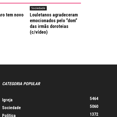
Sociedade
aro tem novo
Louletanos agradeceram
emocionados pelo “dom”
das irmãs doroteias
(c/vídeo)
CATEGORIA POPULAR
5464
Igreja
5060
Sociedade
1372
Política