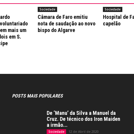
Sociedade
Sociedade
nardo
Câmara de Faro emitiu
Hospital de F
 voluntariado
nota de saudação ao novo
capelão
 em mais um
bispo do Algarve
dois em S.
cipe
POSTS MAIS POPULARES
De ‘Manu’ da Silva a Manuel da
Cruz. De técnico dos Iron Maiden
a irmão...
12 de Abril de 2020
Sociedade