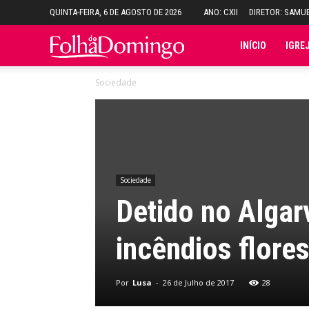
QUINTA-FEIRA, 6 DE AGOSTO DE 2026
ANO: CXII
DIRETOR: SAMU
Folha
INÍCIO
IGRE
Sociedade
do
Domingo
Sociedade
Detido no Algar
incêndios flores
Por
Lusa
-
26 de Julho de 2017
28