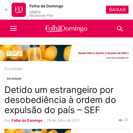
Folha do Domingo
BAIXAR
✕
GRÁTIS
Na Google Play
Sociedade
Sociedade
Detido um estrangeiro por
desobediência à ordem do
expulsão do país – SEF
35
Por
Folha do Domingo
-
29 de Julho de 2011