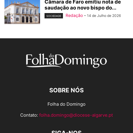
Câmara de Faro emitiu nota de
saudação ao novo bispo do...
Redação
-
14 de Julho de 2026
SOCIEDADE
SOBRE NÓS
Folha do Domingo
Contato:
folha.domingo@diocese-algarve.pt
SIGA-NOS