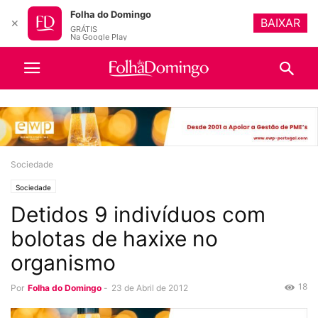
Folha do Domingo
BAIXAR
✕
GRÁTIS
Na Google Play
Sociedade
Sociedade
Detidos 9 indivíduos com
bolotas de haxixe no
organismo
18
Por
Folha do Domingo
-
23 de Abril de 2012