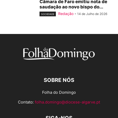
Câmara de Faro emitiu nota de
saudação ao novo bispo do...
Redação
-
14 de Julho de 2026
SOCIEDADE
SOBRE NÓS
Folha do Domingo
Contato:
folha.domingo@diocese-algarve.pt
SIGA-NOS