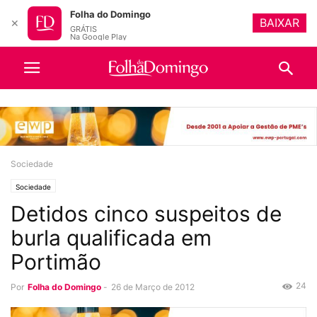
Folha do Domingo
BAIXAR
✕
GRÁTIS
Na Google Play
Sociedade
Sociedade
Detidos cinco suspeitos de
burla qualificada em
Portimão
24
Por
Folha do Domingo
-
26 de Março de 2012