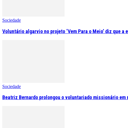
Sociedade
Voluntário algarvio no projeto ‘Vem Para o Meio’ diz que a 
Sociedade
Beatriz Bernardo prolongou o voluntariado missionário em 