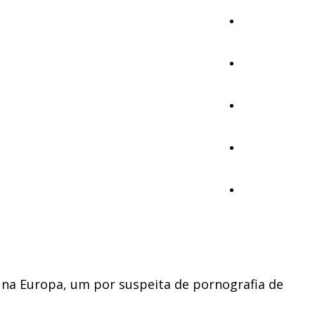
Cultura
Ambiente
Desporto
Opinião
Vídeos
is na Europa, um por suspeita de pornografia de