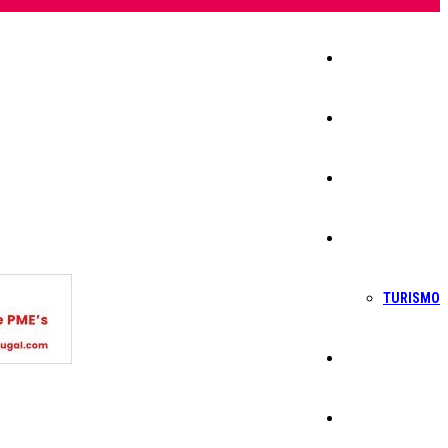
Início
Igreja
Sociedade
Economia
TURISMO
Política
Educação