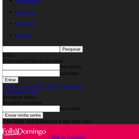
FICHA TÉCNICA
ASSINATURA
CONTACTO
EM DIRETO
Entrar
Bem-vindo! Entre na sua conta
seu usuário
sua senha
Esqueceu sua senha? Obtenha ajuda aqui
Informação Legal
Recuperar senha
Recupere sua senha
seu e-mail
Uma senha será enviada por e-mail para você.
Folha do Domingo