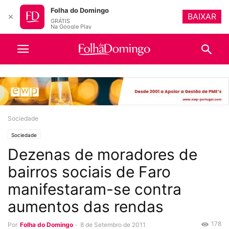
Folha do Domingo
BAIXAR
✕
GRÁTIS
Na Google Play
Sociedade
Sociedade
Dezenas de moradores de
bairros sociais de Faro
manifestaram-se contra
aumentos das rendas
178
Por
Folha do Domingo
-
8 de Setembro de 2011