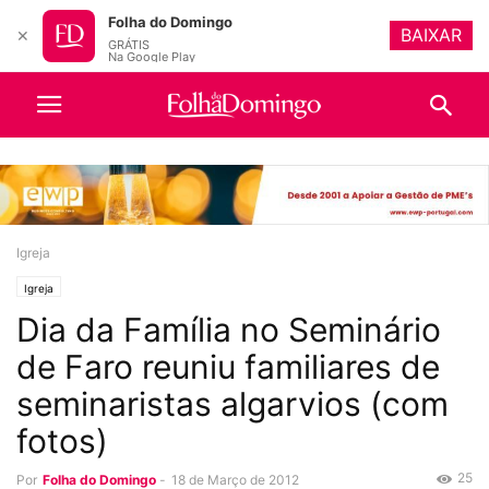
Folha do Domingo
BAIXAR
✕
GRÁTIS
Na Google Play
Igreja
Igreja
Dia da Família no Seminário
de Faro reuniu familiares de
seminaristas algarvios (com
fotos)
25
Por
Folha do Domingo
-
18 de Março de 2012