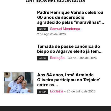
ARTIGOS RELACIONADOS
Padre Henrique Varela celebrou
60 anos de sacerdócio
agradecido pelas “maravilhas”...
Samuel Mendonça
-
IGREJA
2 de Agosto de 2026
Tomada de posse canónica do
bispo do Algarve eleito já tem...
Redação
-
30 de Julho de 2026
IGREJA
Aos 84 anos, irmã Arminda
Oliveira participou no ‘Rejoice’
entre os...
Ecclesia
-
30 de Julho de 2026
IGREJA