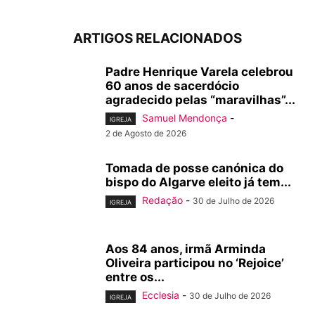
ARTIGOS RELACIONADOS
Padre Henrique Varela celebrou
60 anos de sacerdócio
agradecido pelas “maravilhas”...
Samuel Mendonça
-
IGREJA
2 de Agosto de 2026
Tomada de posse canónica do
bispo do Algarve eleito já tem...
Redação
-
30 de Julho de 2026
IGREJA
Aos 84 anos, irmã Arminda
Oliveira participou no ‘Rejoice’
entre os...
Ecclesia
-
30 de Julho de 2026
IGREJA