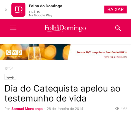
Folha do Domingo
BAIXAR
✕
GRÁTIS
Na Google Play
Igreja
Igreja
Dia do Catequista apelou ao
testemunho de vida
198
Por
Samuel Mendonça
-
28 de Janeiro de 2014