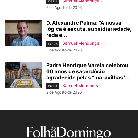
Samuel Mendonça
-
IGREJA
6 de Agosto de 2026
D. Alexandre Palma: “A nossa
lógica é escuta, subsidiariedade,
rede e...
Samuel Mendonça
-
IGREJA
5 de Agosto de 2026
Padre Henrique Varela celebrou
60 anos de sacerdócio
agradecido pelas “maravilhas”...
Samuel Mendonça
-
IGREJA
2 de Agosto de 2026