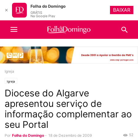
Folha do Domingo
BAIXAR
✕
GRÁTIS
Na Google Play
Igreja
Igreja
Diocese do Algarve
apresentou serviço de
informação complementar ao
seu Portal
52
Por
Folha do Domingo
-
18 de Dezembro de 2009