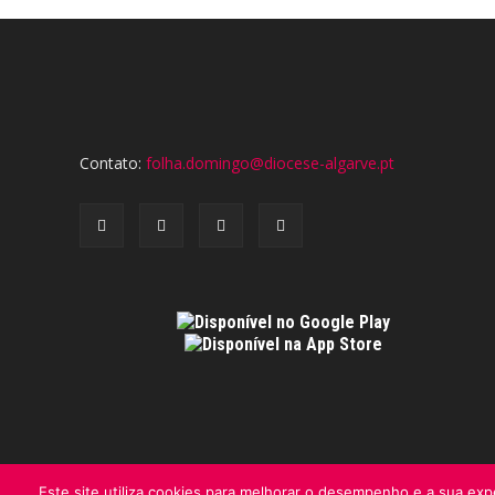
Contato:
folha.domingo@diocese-algarve.pt
Este site utiliza cookies para melhorar o desempenho e a sua expe