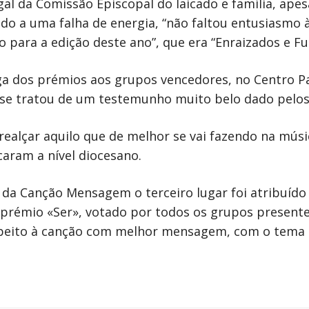
gal da Comissão Episcopal do laicado e família, ape
ido a uma falha de energia, “não faltou entusiasmo 
para a edição deste ano”, que era “Enraizados e Fu
ga dos prémios aos grupos vencedores, no Centro Pa
 “se tratou de um testemunho muito belo dado pelos 
 realçar aquilo que de melhor se vai fazendo na músi
caram a nível diocesano.
l da Canção Mensagem o terceiro lugar foi atribuído
 prémio «Ser», votado por todos os grupos presentes
respeito à canção com melhor mensagem, com o tema 