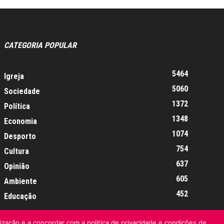
CATEGORIA POPULAR
5464
Igreja
5060
Sociedade
1372
Política
1348
Economia
1074
Desporto
754
Cultura
637
Opinião
605
Ambiente
452
Educação
lização e a concordar com a politica de privacidade e condições de