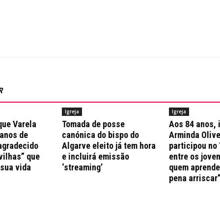
R
Igreja
Igreja
que Varela
Tomada de posse
Aos 84 anos, 
 anos de
canónica do bispo do
Arminda Olive
agradecido
Algarve eleito já tem hora
participou no 
vilhas” que
e incluirá emissão
entre os jove
 sua vida
‘streaming’
quem aprende 
pena arriscar