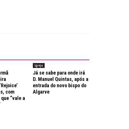
Igreja
irmã
Já se sabe para onde irá
ira
D. Manuel Quintas, após a
‘Rejoice’
entrada do novo bispo do
ns, com
Algarve
que “vale a
”