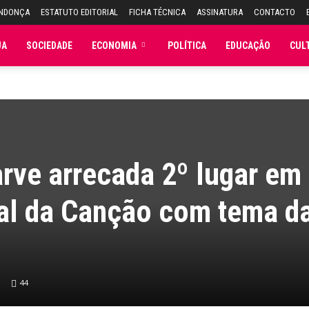
ENDONÇA
ESTATUTO EDITORIAL
FICHA TÉCNICA
ASSINATURA
CONTACTO
JA
SOCIEDADE
ECONOMIA
POLÍTICA
EDUCAÇÃO
CUL
rve arrecada 2º lugar em
nal da Canção com tema d
44