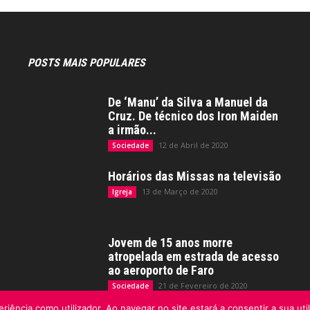
POSTS MAIS POPULARES
De ‘Manu’ da Silva a Manuel da
Cruz. De técnico dos Iron Maiden
a irmão...
12 de Abril de 2020
Sociedade
Horários das Missas na televisão
13 de Março de 2020
Igreja
Jovem de 15 anos morre
atropelada em estrada de acesso
ao aeroporto de Faro
21 de Fevereiro de 2020
Sociedade
riência como utilizador. Ao navegar no site estará a consentir a sua uti