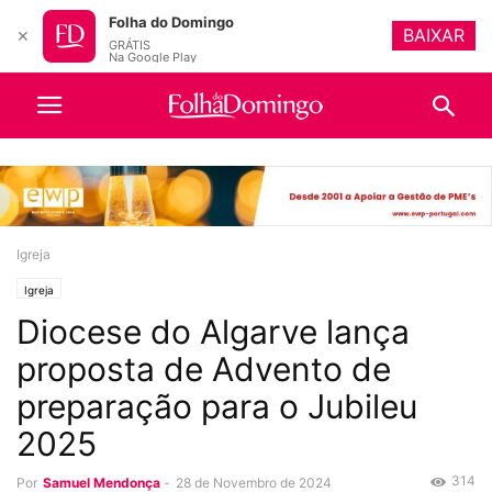
Folha do Domingo
BAIXAR
✕
GRÁTIS
Na Google Play
Igreja
Igreja
Diocese do Algarve lança
proposta de Advento de
preparação para o Jubileu
2025
314
Por
Samuel Mendonça
-
28 de Novembro de 2024