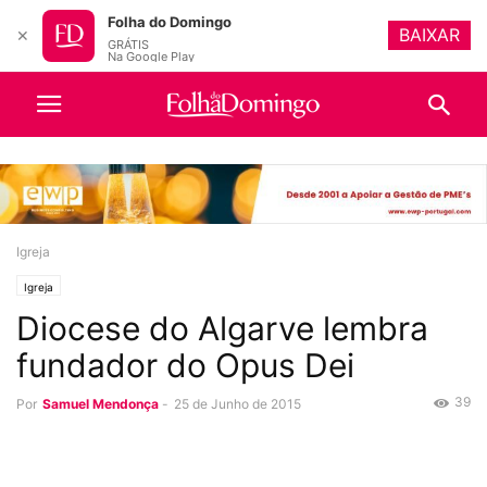
Folha do Domingo
BAIXAR
✕
GRÁTIS
Na Google Play
Igreja
Igreja
Diocese do Algarve lembra
fundador do Opus Dei
39
Por
Samuel Mendonça
-
25 de Junho de 2015