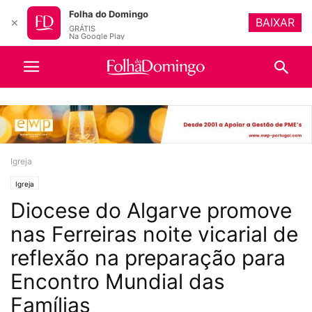
Folha do Domingo
BAIXAR
✕
GRÁTIS
Na Google Play
Igreja
Igreja
Diocese do Algarve promove
nas Ferreiras noite vicarial de
reflexão na preparação para
Encontro Mundial das
Famílias