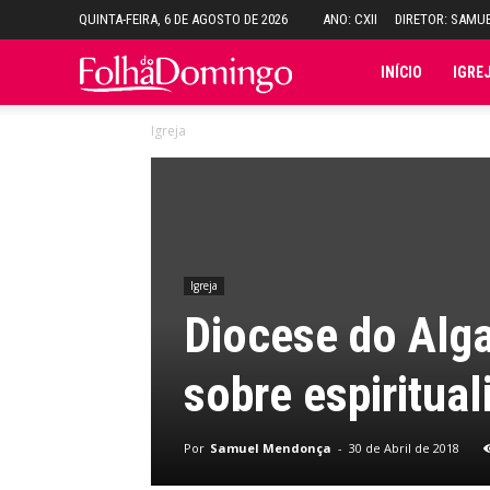
QUINTA-FEIRA, 6 DE AGOSTO DE 2026
ANO: CXII
DIRETOR: SAMU
Folha
INÍCIO
IGRE
Igreja
do
Domingo
Igreja
Diocese do Alg
sobre espiritual
Por
Samuel Mendonça
-
30 de Abril de 2018