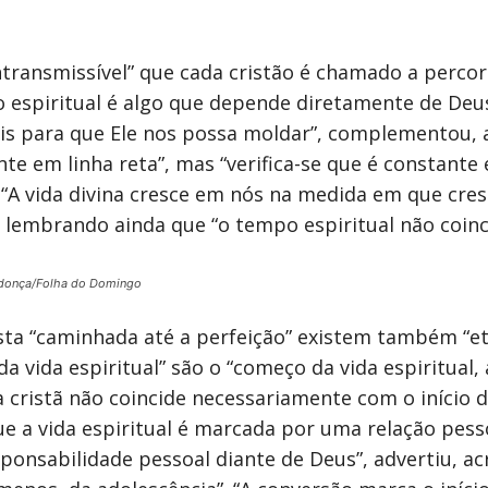
transmissível” que cada cristão é chamado a percor
o espiritual é algo que depende diretamente de Deus
 para que Ele nos possa moldar”, complementou, 
te em linha reta”, mas “verifica-se que é constant
. “A vida divina cresce em nós na medida em que cres
, lembrando ainda que “o tempo espiritual não coinc
donça/Folha do Domingo
sta “caminhada até a perfeição” existem também “et
 vida espiritual” são o “começo da vida espiritual, a
a cristã não coincide necessariamente com o início da 
e a vida espiritual é marcada por uma relação pe
onsabilidade pessoal diante de Deus”, advertiu, ac