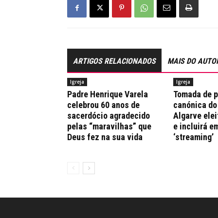
ARTIGOS RELACIONADOS
MAIS DO AUTO
Igreja
Igreja
Padre Henrique Varela
Tomada de 
celebrou 60 anos de
canónica do
sacerdócio agradecido
Algarve elei
pelas “maravilhas” que
e incluirá e
Deus fez na sua vida
‘streaming’