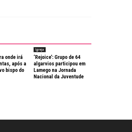
Igreja
ra onde irá
‘Rejoice’: Grupo de 64
ntas, após a
algarvios participou em
vo bispo do
Lamego na Jornada
Nacional da Juventude