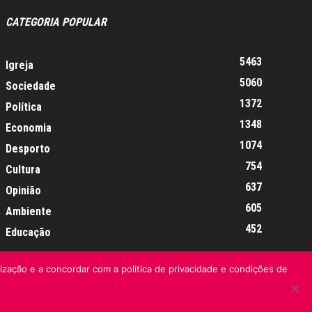
CATEGORIA POPULAR
5463
Igreja
5060
Sociedade
1372
Política
1348
Economia
1074
Desporto
754
Cultura
637
Opinião
605
Ambiente
452
Educação
lização e a concordar com a politica de privacidade e condições de