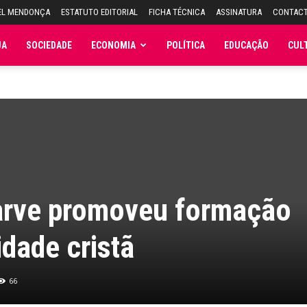
EL MENDONÇA
ESTATUTO EDITORIAL
FICHA TÉCNICA
ASSINATURA
CONTAC
JA
SOCIEDADE
ECONOMIA
POLÍTICA
EDUCAÇÃO
CUL
arve promoveu formação
idade cristã
66