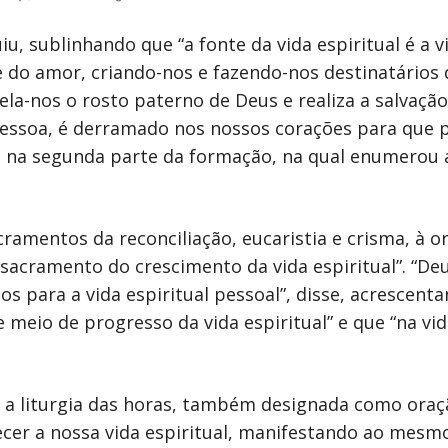
, sublinhando que “a fonte da vida espiritual é a vida
e do amor, criando-nos e fazendo-nos destinatário
ela-nos o rosto paterno de Deus e realiza a salvação
o pessoa, é derramado nos nossos corações para qu
ou na segunda parte da formação, na qual enumerou 
amentos da reconciliação, eucaristia e crisma, à ora
sacramento do crescimento da vida espiritual”. “De
s para a vida espiritual pessoal”, disse, acrescen
e meio de progresso da vida espiritual” e que “na vi
a liturgia das horas, também designada como oração 
cer a nossa vida espiritual, manifestando ao mesm