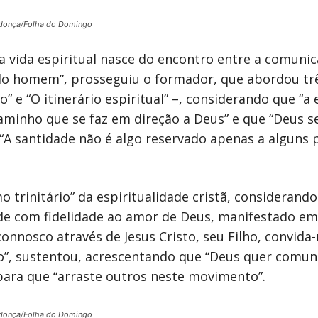
donça/Folha do Domingo
 vida espiritual nasce do encontro entre a comunic
e do homem”, prosseguiu o formador, que abordou t
o” e “O itinerário espiritual” –, considerando que “a
aminho que se faz em direção a Deus” e que “Deus s
. “A santidade não é algo reservado apenas a algun
 trinitário” da espiritualidade cristã, considerand
e com fidelidade ao amor de Deus, manifestado em Je
onnosco através de Jesus Cristo, seu Filho, convida
to”, sustentou, acrescentando que “Deus quer comun
 para que “arraste outros neste movimento”.
donça/Folha do Domingo