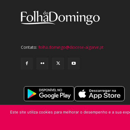
Contato:
folha.domingo@diocese-algarve.pt
Este site utiliza cookies para melhorar o desempenho e a sua expe