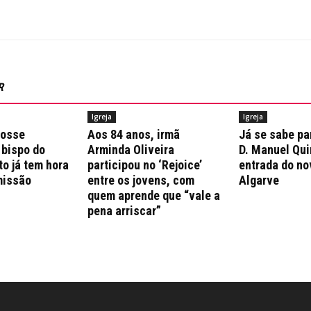
R
Igreja
Igreja
posse
Aos 84 anos, irmã
Já se sabe pa
 bispo do
Arminda Oliveira
D. Manuel Qui
to já tem hora
participou no ‘Rejoice’
entrada do no
missão
entre os jovens, com
Algarve
quem aprende que “vale a
pena arriscar”