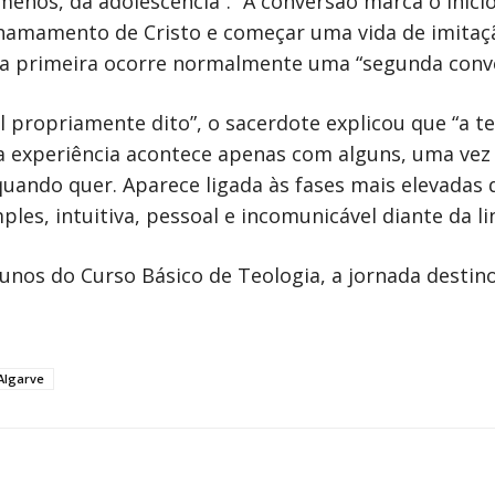
 menos, da adolescência”. “A conversão marca o início
 chamamento de Cristo e começar uma vida de imita
a primeira ocorre normalmente uma “segunda conve
al propriamente dito”, o sacerdote explicou que “a t
Essa experiência acontece apenas com alguns, uma ve
uando quer. Aparece ligada às fases mais elevadas da
ples, intuitiva, pessoal e incomunicável diante da 
unos do Curso Básico de Teologia, a jornada destin
Algarve