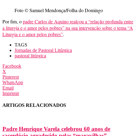
Foto © Samuel Mendonça/Folha do Domingo
Por fim, o
padre Carlos de Aquino realçou a “relação profunda entre
a liturgia e o amor pelos pobres” na sua intervenção sobre o tema “A
Liturgia e o amor pelos pobres”
.
TAGS
Jornadas de Pastoral Litúrgica
pastoral litúrgica
Facebook
X
Pinterest
WhatsApp
Email
Imprimir
ARTIGOS RELACIONADOS
Padre Henrique Varela celebrou 60 anos de
sacerdócio agradecido pelas “maravilhas”...