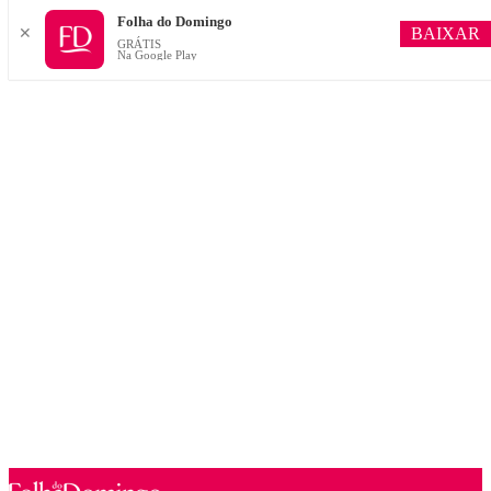
Folha do Domingo
BAIXAR
✕
GRÁTIS
Na Google Play