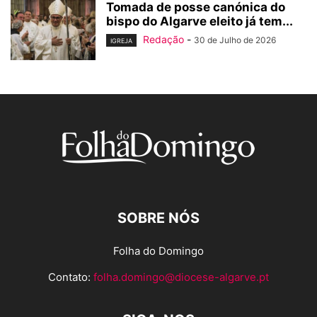
Tomada de posse canónica do
bispo do Algarve eleito já tem...
Redação
-
30 de Julho de 2026
IGREJA
SOBRE NÓS
Folha do Domingo
Contato:
folha.domingo@diocese-algarve.pt