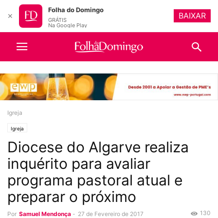
Folha do Domingo
BAIXAR
✕
GRÁTIS
Na Google Play
Igreja
Igreja
Diocese do Algarve realiza
inquérito para avaliar
programa pastoral atual e
preparar o próximo
130
Por
Samuel Mendonça
-
27 de Fevereiro de 2017