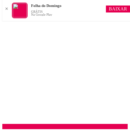
Folha do Domingo
BAIXAR
✕
GRÁTIS
Na Google Play