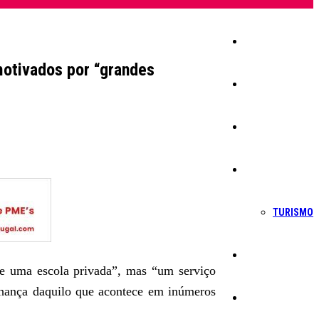
Início
motivados por “grandes
Igreja
Sociedade
Economia
TURISMO
Política
 uma escola privada”, mas “um serviço
lhança daquilo que acontece em inúmeros
Educação