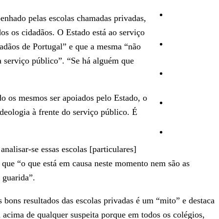
Cultura
penhado pelas escolas chamadas privadas,
dos os cidadãos. O Estado está ao serviço
Ambiente
idadãos de Portugal” e que a mesma “não
va serviço público”. “Se há alguém que
Desporto
do os mesmos ser apoiados pelo Estado, o
Opinião
eologia à frente do serviço público. É
Vídeos
nalisar-se essas escolas [particulares]
do que “o que está em causa neste momento nem são as
 guarida”.
os bons resultados das escolas privadas é um “mito” e destaca
tá acima de qualquer suspeita porque em todos os colégios,