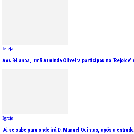
Igreja
Aos 84 anos, irmã Arminda Oliveira participou no ‘Rejoice’
Igreja
Já se sabe para onde irá D. Manuel Quintas, após a entrad