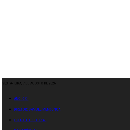
SEXTA-FEIRA, 7 DE AGOSTO DE 2026
ANO: CXII
DIRETOR: SAMUEL MENDONÇA
ESTATUTO EDITORIAL