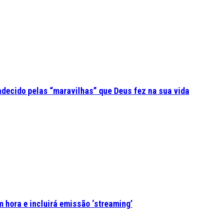
adecido pelas “maravilhas” que Deus fez na sua vida
 hora e incluirá emissão ‘streaming’