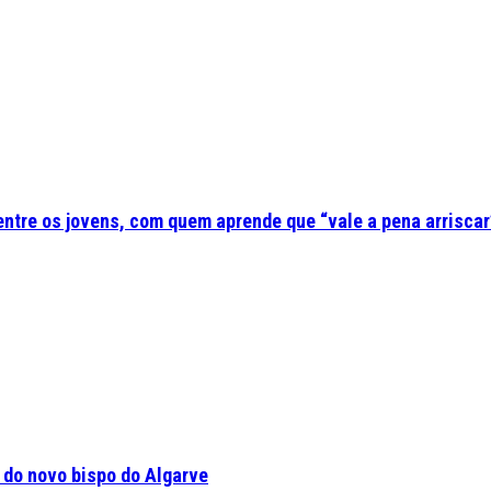
 entre os jovens, com quem aprende que “vale a pena arriscar
a do novo bispo do Algarve