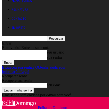
FICHA TÉCNICA
ASSINATURA
CONTACTO
EM DIRETO
Entrar
Bem-vindo! Entre na sua conta
seu usuário
sua senha
Esqueceu sua senha? Obtenha ajuda aqui
Informação Legal
Recuperar senha
Recupere sua senha
seu e-mail
Uma senha será enviada por e-mail para você.
Folha do Domingo