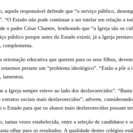
o, aquele responsável defende que “o serviço público, desem
”. “O Estado não pode continuar a ser tutelar em relação a to
nde o padre César Chantre, lembrando que “a Igreja são os c
ço público porque antes do Estado existir, já a Igreja presta
”, complementa.
a orientação educativa que querem para os seus filhos, deven
 estarmos perante um “problema ideológico”. “Estão a pôr a id
, lamentou.
e a Igreja sempre esteve ao lado dos desfavorecidos”. “Basta a
de extratos sociais mais desfavorecidos”, adverte, consideran
m o Estado para que os alunos mais desfavorecidos possam ter
, tantas vezes estabelecida, entre a seleção de candidatos e 
asta olhar para os resultados. A qualidade destes colégios es