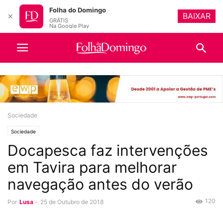
Folha do Domingo
BAIXAR
✕
GRÁTIS
Na Google Play
Sociedade
Sociedade
Docapesca faz intervenções
em Tavira para melhorar
navegação antes do verão
120
Por
Lusa
-
25 de Outubro de 2018