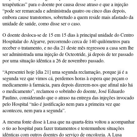
terapêuticas” para o doente por causa desse atraso e que a injeção
“pode ser remarcada e administrada quatro ou cinco dias depois,
embora cause transtornos, sobretudo a quem reside mais afastado da
unidade de saúde, como disse ser o caso.
O doente desloca-se de 15 em 15 dias à principal unidade do Centro
Hospitalar do Algarve, percorrendo cerca de 140 quilómetros para
receber o tratamento, e no dia 21 deste mês regressou a casa sem lhe
ser administrada uma injeção de Octeotride, já depois de ter passado
por uma situação idêntica a 26 de novembro passado.
“Apresentei hoje [dia 21] uma segunda reclamação, porque já é a
segunda vez que vimos cá, perdemos horas à espera que peçam o
medicamento à farmácia, para depois dizerem-nos que afinal não há
o medicamento”, reclamou o sobrinho do doente, José Eduardo
Paulino, considerando que o atraso na entrega das injeções invocado
pelo Hospital “não é justificação nem para a primeira vez que
aconteceu, nem para a segunda”.
A mesma fonte disse à Lusa que na quarta-feira voltou a acompanhar
o tio ao hospital para fazer tratamentos e testemunhou situações
idênticas com outros doentes do serviço de oncologia. A Lusa