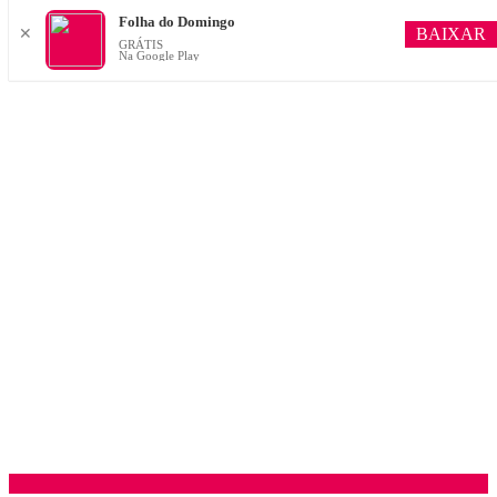
Folha do Domingo
BAIXAR
✕
GRÁTIS
Na Google Play