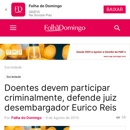
Folha do Domingo
BAIXAR
✕
GRÁTIS
Na Google Play
Sociedade
Sociedade
Doentes devem participar
criminalmente, defende juiz
desembargador Eurico Reis
58
Por
Folha do Domingo
-
9 de Agosto de 2010