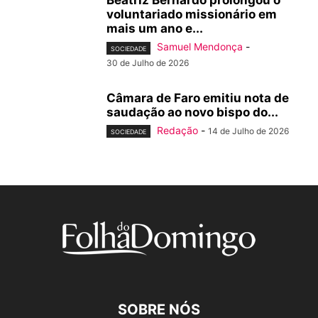
Beatriz Bernardo prolongou o
voluntariado missionário em
mais um ano e...
Samuel Mendonça
-
SOCIEDADE
30 de Julho de 2026
Câmara de Faro emitiu nota de
saudação ao novo bispo do...
Redação
-
14 de Julho de 2026
SOCIEDADE
SOBRE NÓS