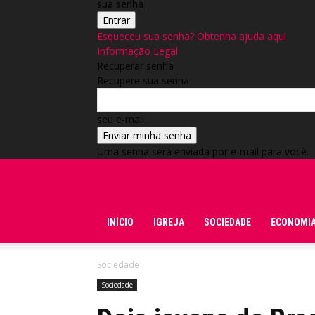
sua senha
Esqueceu sua senha? Obtenha ajuda aqui
Informação Legal
Recuperar senha
Recupere sua senha
seu e-mail
Uma senha será enviada por e-mail para você.
Folha do Domingo
INÍCIO
IGREJA
SOCIEDADE
ECONOMI
Sociedade
Sociedade