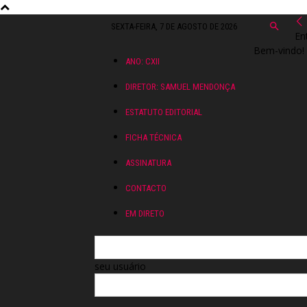
SEXTA-FEIRA, 7 DE AGOSTO DE 2026
En
Bem-vindo! 
ANO: CXII
DIRETOR: SAMUEL MENDONÇA
ESTATUTO EDITORIAL
FICHA TÉCNICA
ASSINATURA
CONTACTO
EM DIRETO
seu usuário