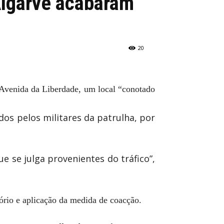
Algarve acabaram
20
a Avenida da Liberdade, um local “conotado
os pelos militares da patrulha, por
e se julga provenientes do tráfico”,
tório e aplicação da medida de coacção.