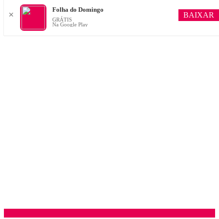
Folha do Domingo
BAIXAR
✕
GRÁTIS
Na Google Play