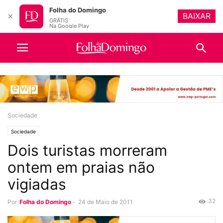
Folha do Domingo
BAIXAR
✕
GRÁTIS
Na Google Play
Sociedade
Sociedade
Dois turistas morreram
ontem em praias não
vigiadas
32
Por
Folha do Domingo
-
24 de Maio de 2011