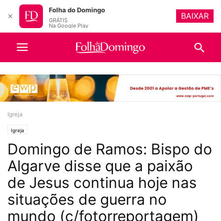
Folha do Domingo
BAIXAR
✕
GRÁTIS
Na Google Play
Igreja
Igreja
Domingo de Ramos: Bispo do
Algarve disse que a paixão
de Jesus continua hoje nas
situações de guerra no
mundo (c/fotorreportagem)