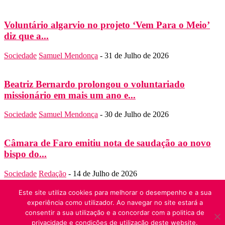
Voluntário algarvio no projeto ‘Vem Para o Meio’
diz que a...
Sociedade
Samuel Mendonça
-
31 de Julho de 2026
Beatriz Bernardo prolongou o voluntariado
missionário em mais um ano e...
Sociedade
Samuel Mendonça
-
30 de Julho de 2026
Câmara de Faro emitiu nota de saudação ao novo
bispo do...
Sociedade
Redação
-
14 de Julho de 2026
SOBRE NÓS
Este site utiliza cookies para melhorar o desempenho e a sua
Folha do Domingo
experiência como utilizador. Ao navegar no site estará a
Contato:
folha.domingo@diocese-algarve.pt
consentir a sua utilização e a concordar com a politica de
SIGA-NOS
privacidade e condições de utilização deste website.