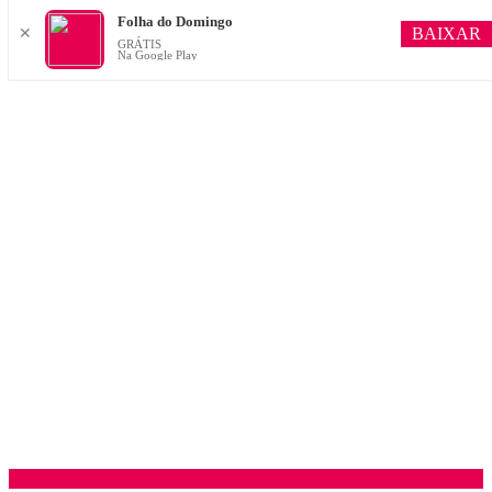
Folha do Domingo
BAIXAR
✕
GRÁTIS
Na Google Play