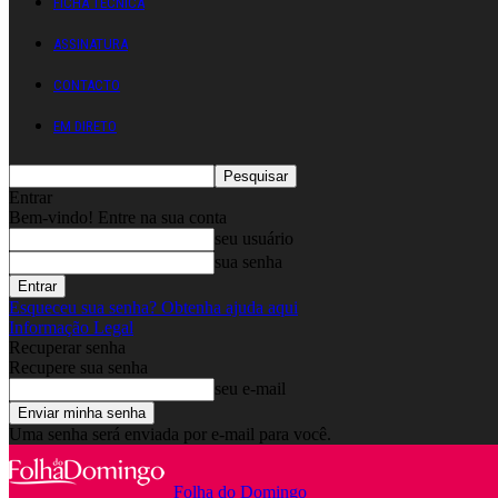
FICHA TÉCNICA
ASSINATURA
CONTACTO
EM DIRETO
Entrar
Bem-vindo! Entre na sua conta
seu usuário
sua senha
Esqueceu sua senha? Obtenha ajuda aqui
Informação Legal
Recuperar senha
Recupere sua senha
seu e-mail
Uma senha será enviada por e-mail para você.
Folha do Domingo