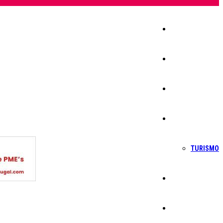
Início
Igreja
Sociedade
Economia
TURISMO
Política
Educação