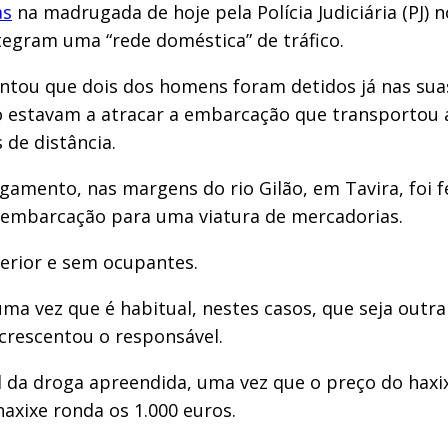
as
na madrugada de hoje pela Polícia Judiciária (PJ) 
ntegram uma “rede doméstica” de tráfico.
iantou que dois dos homens foram detidos já nas sua
 estavam a atracar a embarcação que transportou a
de distância.
amento, nas margens do rio Gilão, em Tavira, foi 
a embarcação para uma viatura de mercadorias.
terior e sem ocupantes.
 uma vez que é habitual, nestes casos, que seja outr
acrescentou o responsável.
al da droga apreendida, uma vez que o preço do hax
axixe ronda os 1.000 euros.