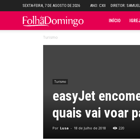
SEXTA-FEIRA, 7 DE AGOSTO DE 2026
ANO: CXII
DIRETOR: SAMUE
Folha
INÍCIO
IGRE
Turismo
do
Domingo
Turismo
easyJet encome
quais vai voar 
Por
Lusa
-
18 de Julho de 2018
220