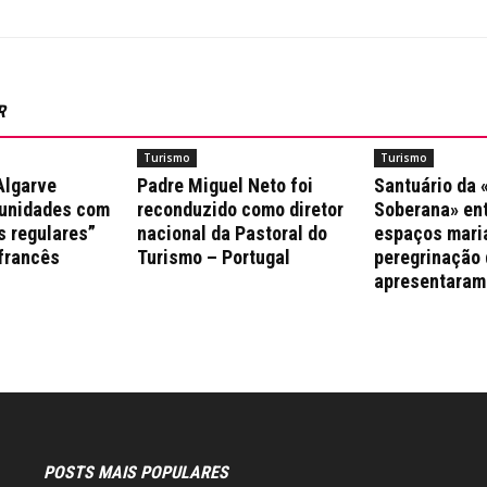
R
Turismo
Turismo
Algarve
Padre Miguel Neto foi
Santuário da
munidades com
reconduzido como diretor
Soberana» ent
s regulares”
nacional da Pastoral do
espaços mari
 francês
Turismo – Portugal
peregrinação 
apresentaram
POSTS MAIS POPULARES