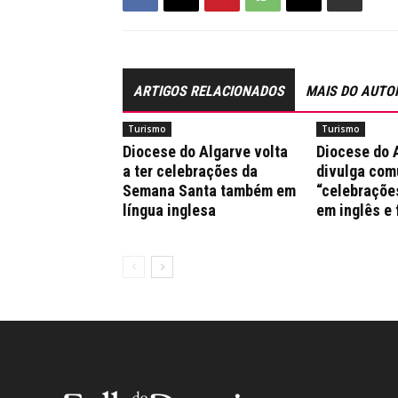
ARTIGOS RELACIONADOS
MAIS DO AUTO
Turismo
Turismo
Diocese do Algarve volta
Diocese do 
a ter celebrações da
divulga co
Semana Santa também em
“celebraçõe
língua inglesa
em inglês e