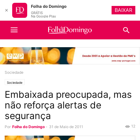
Folha do Domingo
BAIXAR
✕
GRÁTIS
Na Google Play
Sociedade
Sociedade
Embaixada preocupada, mas
não reforça alertas de
segurança
12
Por
Folha do Domingo
-
31 de Maio de 2011