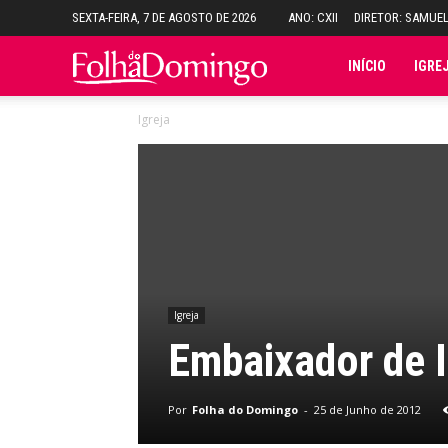
SEXTA-FEIRA, 7 DE AGOSTO DE 2026
ANO: CXII
DIRETOR: SAMUE
Folha
INÍCIO
IGRE
Igreja
do
Domingo
Igreja
Embaixador de Is
Por
Folha do Domingo
-
25 de Junho de 2012