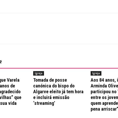
R
Igreja
Igreja
que Varela
Tomada de posse
Aos 84 anos, 
 anos de
canónica do bispo do
Arminda Olive
agradecido
Algarve eleito já tem hora
participou no 
vilhas” que
e incluirá emissão
entre os jove
 sua vida
‘streaming’
quem aprende 
pena arriscar