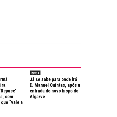
Igreja
irmã
Já se sabe para onde irá
ira
D. Manuel Quintas, após a
‘Rejoice’
entrada do novo bispo do
ns, com
Algarve
que “vale a
”