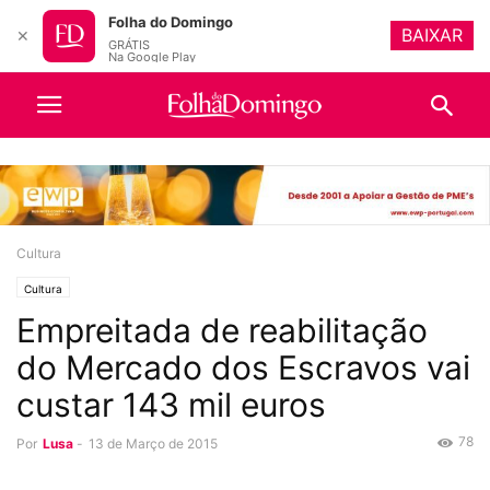
Folha do Domingo
BAIXAR
✕
GRÁTIS
Na Google Play
Cultura
Cultura
Empreitada de reabilitação
do Mercado dos Escravos vai
custar 143 mil euros
78
Por
Lusa
-
13 de Março de 2015