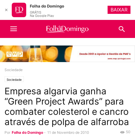
Folha do Domingo
BAIXAR
✕
GRÁTIS
Na Google Play
Sociedade
Sociedade
Empresa algarvia ganha
“Green Project Awards” para
combater colesterol e cancro
através de polpa de alfarroba
50
Por
Folha do Domingo
-
11 de Novembro de 2010