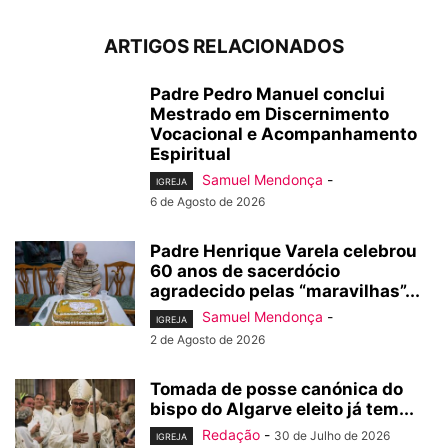
ARTIGOS RELACIONADOS
Padre Pedro Manuel conclui
Mestrado em Discernimento
Vocacional e Acompanhamento
Espiritual
Samuel Mendonça
-
IGREJA
6 de Agosto de 2026
Padre Henrique Varela celebrou
60 anos de sacerdócio
agradecido pelas “maravilhas”...
Samuel Mendonça
-
IGREJA
2 de Agosto de 2026
Tomada de posse canónica do
bispo do Algarve eleito já tem...
Redação
-
30 de Julho de 2026
IGREJA