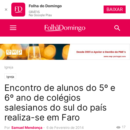
Folha do Domingo
BAIXAR
✕
GRÁTIS
Na Google Play
Igreja
Igreja
Encontro de alunos do 5º e
6º ano de colégios
salesianos do sul do país
realiza-se em Faro
17
Por
Samuel Mendonça
-
6 de Fevereiro de 2014