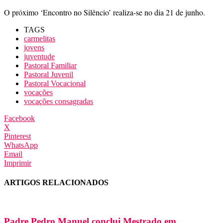
O próximo ‘Encontro no Silêncio’ realiza-se no dia 21 de junho.
TAGS
carmelitas
jovens
juventude
Pastoral Familiar
Pastoral Juvenil
Pastoral Vocacional
vocações
vocações consagradas
Facebook
X
Pinterest
WhatsApp
Email
Imprimir
ARTIGOS RELACIONADOS
Padre Pedro Manuel conclui Mestrado em