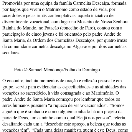
Promovida por uma equipa da família Carmelita Descalça, formada
por leigos que vivem o Matrimónio como estado de vida, por
sacerdotes e pelas irmãs contemplativas, aquela iniciativa de
discernimento vocacional, com lugar no Mosteiro de Nossa Senhora
Rainha do Mundo, no Patacão (concelho de Faro), contou com a
participação de cinco jovens e foi orientado pelo padre André de
Santa Maria, da Ordem dos Carmelitas Descalços, por quatro irmãs
da comunidade carmelita descalça no Algarve e por dois carmelitas
seculares.
Foto © Samuel Mendonça/Folha do Domingo
O encontro, incluiu momentos de oração e reflexão pessoal e em
grupo, serviu para evidenciar as especificidades e as afinidades das
vocações ao sacerdócio, à vida consagrada e ao Matrimónio. O
padre André de Santa Maria começou por lembrar que todos os
seres humanos possuem “a riqueza de ser vocacionados”. “Somos
alguém que é sonhado e como alguém sonhado há um projeto da
parte de Deus, um caminho com o qual Ele já nos pensou”, referiu,
desafiando cada um a “descobrir este apreço, a beleza que todas as
vocações têm”. “Cada uma delas manifesta quem é este Deus, como