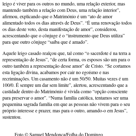
leigo é viver para os outros no mundo, uma relação exterior, mas
mantendo também a relação com Deus, uma relação interior”,
afirmou, explicando que o Matrimónio é um “ato de amor
alimentado todos os dias através de Deus”. “É uma renovação todos
os dias deste voto, desta manifestação de amor”, considerou,
acrescentando que o cônjuge é o “instrumento que Deus utiliza”
para que outro cônjuge “saiba que é amado”.
Aquele leigo casado realçou que, tal como “o sacerdote é na terra a
representação de Jesus”, “de certa forma, os esposos são um para o
outro também a representação desse amor” de Cristo. “Se cortamos
esta ligação divina, acabamos por cair no egoísmo e nas
recriminações. Um casamento não é um 50/50. Muitas vezes é um
100/0. É sempre um dar sem limite”, alertou, acrescentando que a
castidade dentro do Matrimónio é vivida como “opção consciente
para preservar o amor”. “Numa família católica, tentamos ser uma
pequenina sagrada família em que as pessoas não vivem para o seu
próprio interesse e prazer, mas para o outro, amando-o em Jesus”,
sustentou.
Foto © Samuel Mendonça/Folha do Domingo