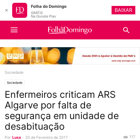
Folha do Domingo
BAIXAR
✕
GRÁTIS
Na Google Play
Sociedade
Sociedade
Enfermeiros criticam ARS
Algarve por falta de
segurança em unidade de
desabituação
117
Por
Lusa
-
20 de Fevereiro de 2017