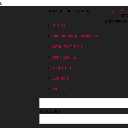
SÁBADO, 8 DE AGOSTO DE 2026
Ent
Bem-vindo! 
ANO: CXII
DIRETOR: SAMUEL MENDONÇA
ESTATUTO EDITORIAL
FICHA TÉCNICA
ASSINATURA
CONTACTO
EM DIRETO
seu usuário