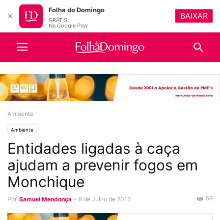
Folha do Domingo
BAIXAR
✕
GRÁTIS
Na Google Play
Ambiente
Ambiente
Entidades ligadas à caça
ajudam a prevenir fogos em
Monchique
59
Por
Samuel Mendonça
-
8 de Julho de 2013