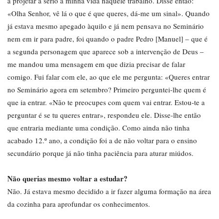
a projetar a sério a minha vida naquele trabalho. Disse então:
«Olha Senhor, vê lá o que é que queres, dá-me um sinal». Quando
já estava mesmo apegado àquilo e já nem pensava no Seminário
nem em ir para padre, foi quando o padre Pedro [Manuel] – que é
a segunda personagem que aparece sob a intervenção de Deus –
me mandou uma mensagem em que dizia precisar de falar
comigo. Fui falar com ele, ao que ele me pergunta: «Queres entrar
no Seminário agora em setembro? Primeiro perguntei-lhe quem é
que ia entrar. «Não te preocupes com quem vai entrar. Estou-te a
perguntar é se tu queres entrar», respondeu ele. Disse-lhe então
que entraria mediante uma condição. Como ainda não tinha
acabado 12.º ano, a condição foi a de não voltar para o ensino
secundário porque já não tinha paciência para aturar miúdos.
Não querias mesmo voltar a estudar?
Não. Já estava mesmo decidido a ir fazer alguma formação na área
da cozinha para aprofundar os conhecimentos.