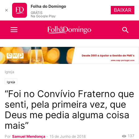
Folha do Domingo
BAIXAR
✕
GRÁTIS
Na Google Play
Igreja
Igreja
“Foi no Convívio Fraterno que
senti, pela primeira vez, que
Deus me pedia alguma coisa
mais”
137
Por
Samuel Mendonça
-
15 de Junho de 2018