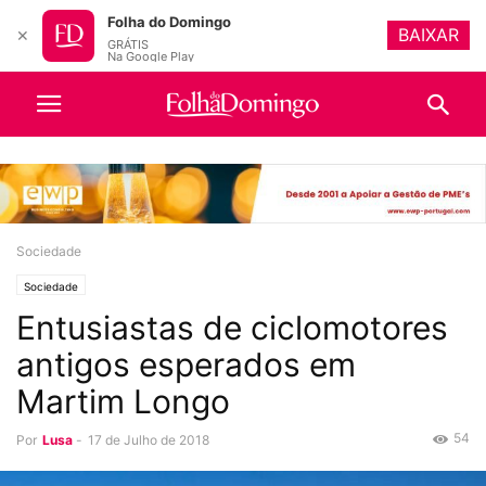
Folha do Domingo
BAIXAR
✕
GRÁTIS
Na Google Play
Sociedade
Sociedade
Entusiastas de ciclomotores
antigos esperados em
Martim Longo
54
Por
Lusa
-
17 de Julho de 2018