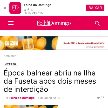
Folha do Domingo
BAIXAR
✕
GRÁTIS
Na Google Play
Ambiente
Ambiente
Época balnear abriu na Ilha
da Fuseta após dois meses
de interdição
17
Por
Folha do Domingo
-
5 de Julho de 2010