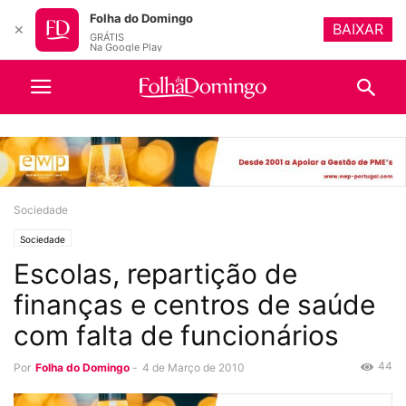
Folha do Domingo
BAIXAR
✕
GRÁTIS
Na Google Play
Sociedade
Sociedade
Escolas, repartição de
finanças e centros de saúde
com falta de funcionários
44
Por
Folha do Domingo
-
4 de Março de 2010