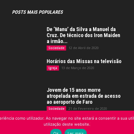
POSTS MAIS POPULARES
De ‘Manu’ da Silva a Manuel da
Cruz. De técnico dos Iron Maiden
a irmão...
12 de Abril de 2020
Sociedade
Horários das Missas na televisão
13 de Março de 2020
Igreja
Jovem de 15 anos morre
atropelada em estrada de acesso
ao aeroporto de Faro
21 de Fevereiro de 2020
Sociedade
riência como utilizador. Ao navegar no site estará a consentir a sua uti
utilização deste website.
Ok
Ler mais