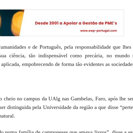
Humanidades e de Português, pela responsabilidade que lhe
 sua ciência, tão indispensável como precária, no mund
e aplicada, empobrecendo de forma tão evidentes as sociedades 
io cheio no campus da UAlg nas Gambelas, Faro, após lhe s
ser distinguida pela Universidade da região a que disse “pert
atural.
 numa família de camponeses que amava livros”, disse a escri