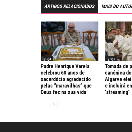
ARTIGOS RELACIONADOS
MAIS DO AUTO
Igreja
Igreja
Padre Henrique Varela
Tomada de 
celebrou 60 anos de
canónica do
sacerdócio agradecido
Algarve elei
pelas “maravilhas” que
e incluirá e
Deus fez na sua vida
‘streaming’