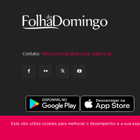
Contato:
folha.domingo@diocese-algarve.pt
Este site utiliza cookies para melhorar o desempenho e a sua expe