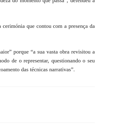
cadeza do momento que passa”, defendeu a
a cerimónia que contou com a presença da
maior” porque “a sua vasta obra revisitou a
modo de o representar, questionando o seu
çoamento das técnicas narrativas”.