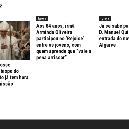
R
Igreja
Igreja
Aos 84 anos, irmã
Já se sabe pa
Arminda Oliveira
D. Manuel Qui
participou no ‘Rejoice’
entrada do no
entre os jovens, com
Algarve
quem aprende que “vale a
pena arriscar”
posse
 bispo do
to já tem hora
missão