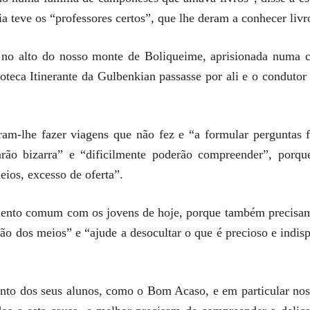
a teve os “professores certos”, que lhe deram a conhecer livro
 no alto do nosso monte de Boliqueime, aprisionada numa c
teca Itinerante da Gulbenkian passasse por ali e o condutor 
iram-lhe fazer viagens que não fez e “a formular perguntas 
ão bizarra” e “dificilmente poderão compreender”, porqu
ios, excesso de oferta”.
mento comum com os jovens de hoje, porque também precisam
o dos meios” e “ajude a desocultar o que é precioso e indisp
 junto dos seus alunos, como o Bom Acaso, e em particular no