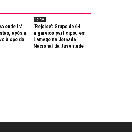
Igreja
ra onde irá
‘Rejoice’: Grupo de 64
ntas, após a
algarvios participou em
vo bispo do
Lamego na Jornada
Nacional da Juventude