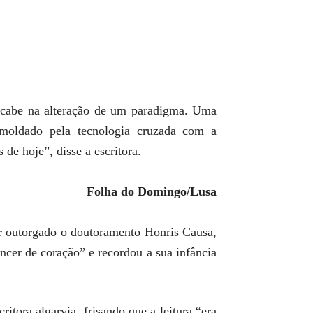
s cabe na alteração de um paradigma. Uma
o moldado pela tecnologia cruzada com a
de hoje”, disse a escritora.
Folha do Domingo/Lusa
er outorgado o doutoramento Honris Causa,
encer de coração” e recordou a sua infância
tora algarvia, frisando que a leitura “era