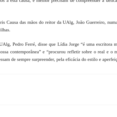
ados a esta causa, e melhor precisam de compreender a deli
ris Causa das mãos do reitor da UAlg, João Guerreiro, num
ilhas.
a UAlg, Pedro Ferré, disse que Lídia Jorge “é uma escritora 
ssa contemporânea” e “procurou refletir sobre o real e o 
sam de sempre surpreender, pela eficácia do estilo e aperfei