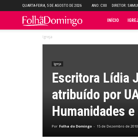
QUARTA-FEIRA, 5 DE AGOSTO DE 2026
ANO: CXII
DIRETOR: SAM
Folha
INÍCIO
IGRE
Igreja
do
Domingo
Igreja
Escritora Lídia
atribuído por U
Humanidades e
Por
Folha do Domingo
-
15 de Dezembro de 2010