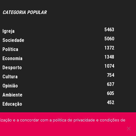
CATEGORIA POPULAR
5463
Igreja
5060
Sociedade
1372
Política
1348
Economia
1074
Desporto
754
Cultura
637
Opinião
605
Ambiente
452
Educação
lização e a concordar com a politica de privacidade e condições de