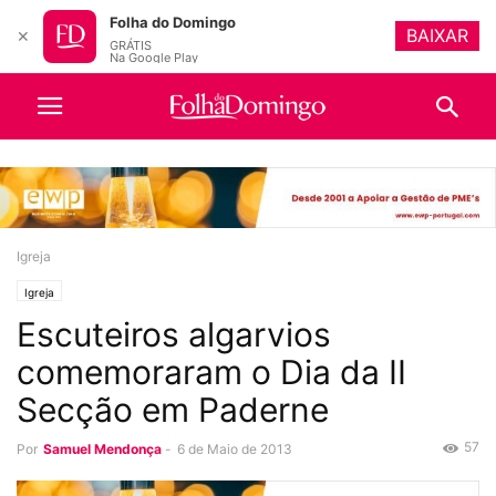
Folha do Domingo
BAIXAR
✕
GRÁTIS
Na Google Play
Igreja
Igreja
Escuteiros algarvios
comemoraram o Dia da II
Secção em Paderne
57
Por
Samuel Mendonça
-
6 de Maio de 2013