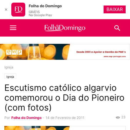
Folha do Domingo
BAIXAR
✕
GRÁTIS
Na Google Play
Igreja
Igreja
Escutismo católico algarvio
comemorou o Dia do Pioneiro
(com fotos)
23
Por
Folha do Domingo
-
14 de Fevereiro de 2011