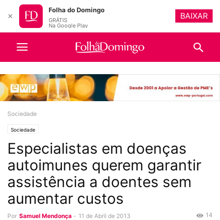
Folha do Domingo
BAIXAR
✕
GRÁTIS
Na Google Play
Sociedade
Sociedade
Especialistas em doenças
autoimunes querem garantir
assistência a doentes sem
aumentar custos
14
Por
Samuel Mendonça
-
11 de Abril de 2013