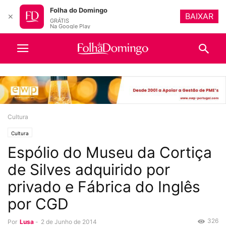
Folha do Domingo
BAIXAR
✕
GRÁTIS
Na Google Play
Cultura
Cultura
Espólio do Museu da Cortiça
de Silves adquirido por
privado e Fábrica do Inglês
por CGD
326
Por
Lusa
-
2 de Junho de 2014