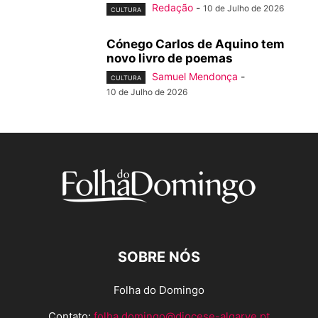
Redação
-
10 de Julho de 2026
CULTURA
Cónego Carlos de Aquino tem
novo livro de poemas
Samuel Mendonça
-
CULTURA
10 de Julho de 2026
SOBRE NÓS
Folha do Domingo
Contato:
folha.domingo@diocese-algarve.pt